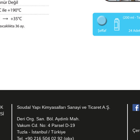
IK
Soudal Yapı Kimyasalları Sanayi ve Ticaret A.Ş.
Sİ
Deri Org. San. Böl. Aydınlı Mah.
Vakum Cd. No: 4 Parsel D-19
Çer
Tuzla - İstanbul / Türkiye
Tel. +90 216 504 02 92 (pbx)