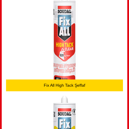
Fix All High Tack Şeffaf