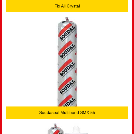
Fix All Crystal
Soudaseal Multibond SMX 55