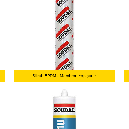
Silirub EPDM - Membran Yapıştırıcı