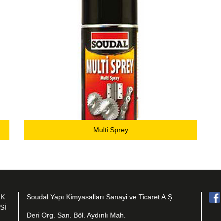
Multi Sprey
IK
Soudal Yapı Kimyasalları Sanayi ve Ticaret A.Ş.
Sİ
Deri Org. San. Böl. Aydınlı Mah.