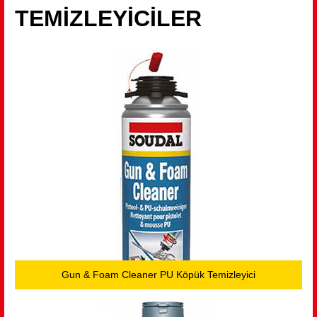
TEMİZLEYİCİLER
Gun & Foam Cleaner PU Köpük Temizleyici